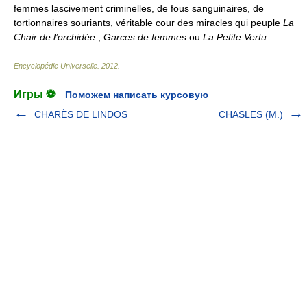
femmes lascivement criminelles, de fous sanguinaires, de
tortionnaires souriants, véritable cour des miracles qui peuple
La
Chair de l’orchidée
,
Garces de femmes
ou
La Petite Vertu
...
Encyclopédie Universelle
.
2012
.
Игры ⚽
Поможем написать курсовую
CHARÈS DE LINDOS
CHASLES (M.)