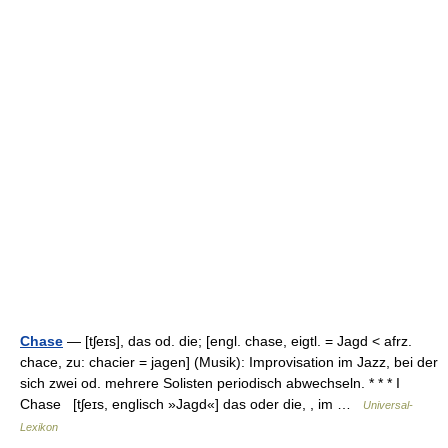
Chase
— [tʃeɪs], das od. die; [engl. chase, eigtl. = Jagd < afrz.
chace, zu: chacier = jagen] (Musik): Improvisation im Jazz, bei der
sich zwei od. mehrere Solisten periodisch abwechseln. * * * I
Chase [tʃeɪs, englisch »Jagd«] das oder die, , im …
Universal-
Lexikon