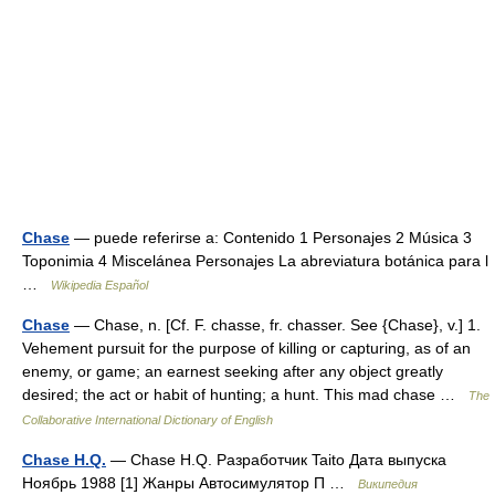
Chase
— puede referirse a: Contenido 1 Personajes 2 Música 3
Toponimia 4 Miscelánea Personajes La abreviatura botánica para l
…
Wikipedia Español
Chase
— Chase, n. [Cf. F. chasse, fr. chasser. See {Chase}, v.] 1.
Vehement pursuit for the purpose of killing or capturing, as of an
enemy, or game; an earnest seeking after any object greatly
desired; the act or habit of hunting; a hunt. This mad chase …
The
Collaborative International Dictionary of English
Chase H.Q.
— Chase H.Q. Разработчик Taito Дата выпуска
Ноябрь 1988 [1] Жанры Автосимулятор П …
Википедия