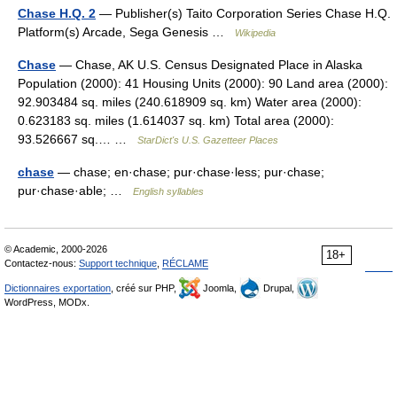
Chase H.Q. 2
— Publisher(s) Taito Corporation Series Chase H.Q.
Platform(s) Arcade, Sega Genesis …
Wikipedia
Chase
— Chase, AK U.S. Census Designated Place in Alaska
Population (2000): 41 Housing Units (2000): 90 Land area (2000):
92.903484 sq. miles (240.618909 sq. km) Water area (2000):
0.623183 sq. miles (1.614037 sq. km) Total area (2000):
93.526667 sq.… …
StarDict's U.S. Gazetteer Places
chase
— chase; en·chase; pur·chase·less; pur·chase;
pur·chase·able; …
English syllables
© Academic, 2000-2026
18+
Contactez-nous:
Support technique
,
RÉCLAME
Dictionnaires exportation
, créé sur PHP,
Joomla,
Drupal,
WordPress, MODx.