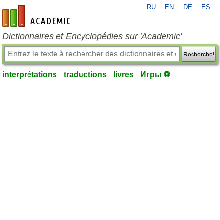
RU
EN
DE
ES
fr-academic.com
Dictionnaires et Encyclopédies sur 'Academic'
Recherche!
interprétations
traductions
livres
Игры ⚽