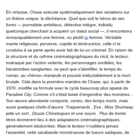
En virtuose, Chase exécute systématiquement des variations sur
un thème unique: la déchéance. Quel que soit le héros de ses
livres — journaliste ambitieux, détective intègre, individu
quelconque cherchant à acquérir un statut social —, il rencontrera
immanquablement une femme, ou plutôt
la
femme. Véritable
mante religieuse, perverse, cupide et destructrice, celle-ci le
conduira à sa perte après avoir fait de lui un criminel. En raison de
la structure et du rythme cinématographiques du récit, le lecteur,
matraqué par l’action violente, les personnages sordides, les
hécatombes sanglantes, ne peut que s’identifier, le temps du
roman, au «héros» manipulé et poussé inéluctablement à la mort
brutale. Cela dans la première manière de Chase, qui, à partir de
1970, modifie sa formule avec le cycle beaucoup plus apaisé de
Paradise City. Comme s’il s’était lassé d’engendrer des monstres...
Son œuvre abondante comporte, certes, des temps morts, mais
aussi quelques chefs-d’œuvre:
Traquenards
,
Eva
,
Miss Shumway
jette un sort
,
Douze Chinetoques et une souris
. Plus de trente
titres donnèrent lieu à des adaptations cinématographiques,
généralement édulcorées. Mais le lecteur n’oubliera jamais
l’essentiel, cette sarabande monstrueuse de tueurs sadiques, de